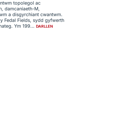
ntwm topolegol ac
n, damcaniaeth-M,
wm a disgyrchiant cwantwm.
 y Fedal Fields, sydd gyfwerth
ateg. Ym 199...
DARLLEN