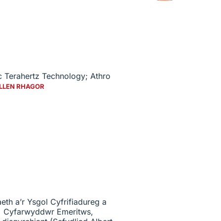
c Terahertz Technology;
Athro
LLEN RHAGOR
eth a’r Ysgol Cyfrifiadureg a
 Cyfarwyddwr Emeritws,