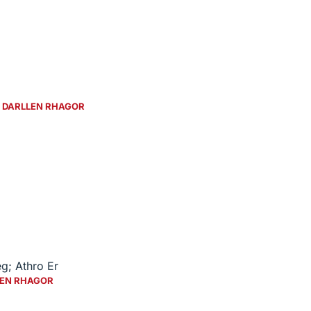
e
DARLLEN RHAGOR
g; Athro Er
EN RHAGOR