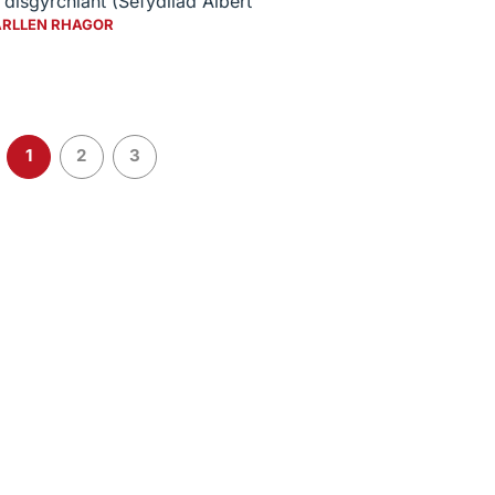
disgyrchiant (Sefydliad Albert
ARLLEN RHAGOR
1
2
3