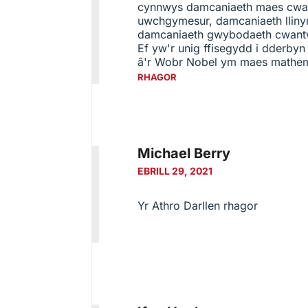
cynnwys damcaniaeth maes cwa
uwchgymesur, damcaniaeth lliny
damcaniaeth gwybodaeth cwant
Ef yw'r unig ffisegydd i dderbyn
â'r Wobr Nobel ym maes mathem
RHAGOR
Michael Berry
EBRILL 29, 2021
Yr Athro
Darllen rhagor