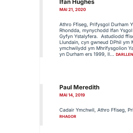
Ifan Hughes
MAI 21, 2020
Athro Ffiseg, Prifysgol Durham 
Rhondda, mynychodd Ifan Ysgol 
Gyfyn Ystalyfera. Astudiodd ffis
Llundain, cyn gwneud DPhil ym 
ymchwilydd ym Mhrifysgolion Y
yn Durham ers 1999, ll...
DARLLE
Paul Meredith
MAI 14, 2019
Cadair Ymchwil, Athro Ffiseg, P
RHAGOR