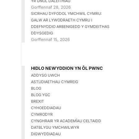
YR UNOL DALEITHIAU
Gorffennaf 28, 2026
SICRHAU DYFODOL YMCHWIL CYMRU:
GALW AR LYWODRAETH CYMRU I
DDEFNYDDIO ARBENIGEDD Y GYMDEITHAS
DDYSGEDIG
Gorffennaf 15, 2026
HIDLO NEWYDDION YN ÔL PWNC
ADDYSG UWCH
ASTUDIAETHAU CYMREIG
BLOG
BLOG YGC
BREXIT
CYHOEDDIADAU
CYMRODYR
CYNGHRAIR YR ACADEMÏAU CELTAIDD
DATBLYGU YMCHWILWYR
DIGWYDDIADAU