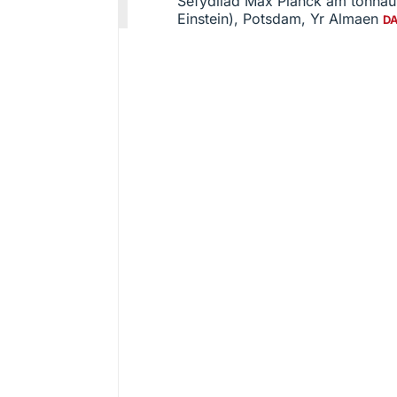
Sefydliad Max Planck am tonnau 
Einstein), Potsdam, Yr Almaen
D