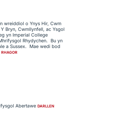
Yn wreiddiol o Ynys Hir, Cwm
Y Bryn, Cwmllynfell, ac Ysgol
eg yn Imperial College
Mhrifysgol Rhydychen. Bu yn
ale a Sussex. Mae wedi bod
N RHAGOR
rifysgol Abertawe
DARLLEN