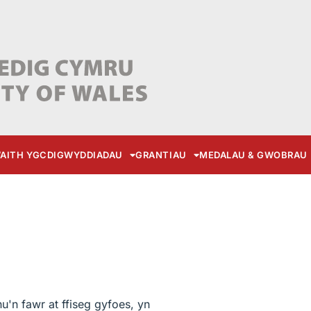
AITH YGC
DIGWYDDIADAU
GRANTIAU
MEDALAU & GWOBRAU
'n fawr at ffiseg gyfoes, yn