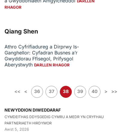
a Gwyddoniaeth Amgylcheddol
DARLLEN
RHAGOR
Qiang Shen
Athro Cyfrifiadureg a Dirprwy Is-
Ganghellor: Cyfadran Busnes a’r
Gwyddorau Ffisegol, Prifysgol
Aberystwyth
DARLLEN RHAGOR
<<
<
36
37
38
39
40
>
>>
NEWYDDION DIWEDDARAF
CYMDEITHAS DDYSGEDIG CYMRU A MEDR YN CRYFHAU
PARTNERIAETH HIRDYMOR
Awst 5, 2026