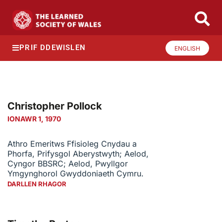
PRIF DDEWISLEN
ENGLISH
Christopher Pollock
IONAWR 1, 1970
Athro Emeritws Ffisioleg Cnydau a
Phorfa, Prifysgol Aberystwyth; Aelod,
Cyngor BBSRC; Aelod, Pwyllgor
Ymgynghorol Gwyddoniaeth Cymru.
DARLLEN RHAGOR