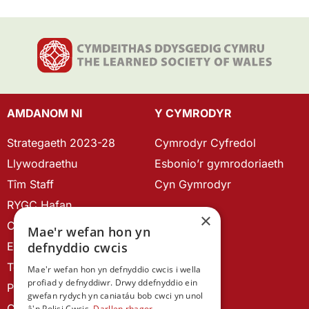
AMDANOM NI
Y CYMRODYR
Strategaeth 2023-28
Cymrodyr Cyfredol
Llywodraethu
Esbonio’r gymrodoriaeth
Tîm Staff
Cyn Gymrodyr
RYGC Hafan
×
Canllawiau brandio
Mae'r wefan hon yn
Ein Hanes
defnyddio cwcis
Telerau ac Amodau
Mae'r wefan hon yn defnyddio cwcis i wella
profiad y defnyddiwr. Drwy ddefnyddio ein
Polisi Preifatrwydd
gwefan rydych yn caniatáu bob cwci yn unol
Cysylltu â ni
â'n Polisi Cwcis.
Darllen rhagor