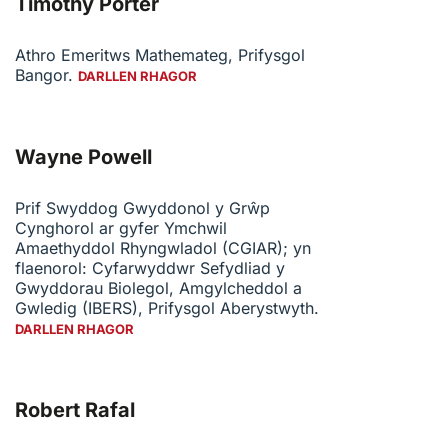
Timothy Porter
Athro Emeritws Mathemateg, Prifysgol
Bangor.
DARLLEN RHAGOR
Wayne Powell
Prif Swyddog Gwyddonol y Grŵp
Cynghorol ar gyfer Ymchwil
Amaethyddol Rhyngwladol (CGIAR); yn
flaenorol: Cyfarwyddwr Sefydliad y
Gwyddorau Biolegol, Amgylcheddol a
Gwledig (IBERS), Prifysgol Aberystwyth.
DARLLEN RHAGOR
Robert Rafal