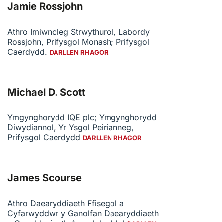
Jamie Rossjohn
Athro Imiwnoleg Strwythurol, Labordy
Rossjohn, Prifysgol Monash; Prifysgol
Caerdydd.
DARLLEN RHAGOR
Michael D. Scott
Ymgynghorydd IQE plc; Ymgynghorydd
Diwydiannol, Yr Ysgol Peirianneg,
Prifysgol Caerdydd
DARLLEN RHAGOR
James Scourse
Athro Daearyddiaeth Ffisegol a
Cyfarwyddwr y Ganolfan Daearyddiaeth