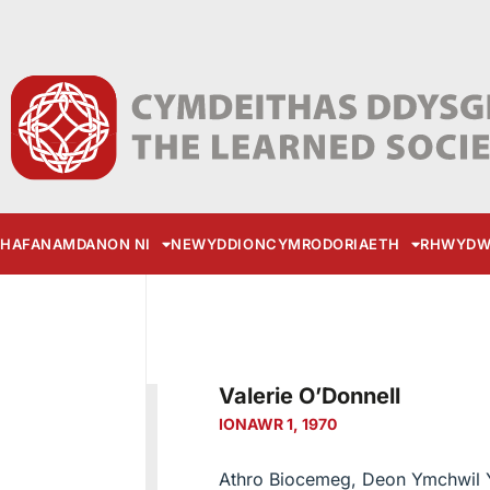
HAFAN
AMDANON NI
NEWYDDION
CYMRODORIAETH
RHWYDW
Valerie O’Donnell
IONAWR 1, 1970
Athro Biocemeg, Deon Ymchwil 