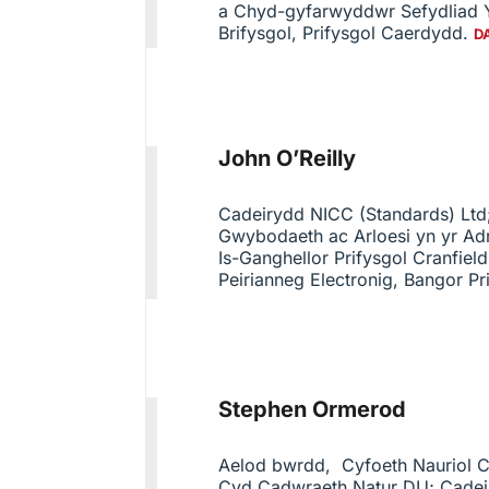
a Chyd-gyfarwyddwr Sefydliad 
Brifysgol, Prifysgol Caerdydd.
D
John O’Reilly
Cadeirydd NICC (Standards) Ltd
Gwybodaeth ac Arloesi yn yr Adra
Is-Ganghellor Prifysgol Cranfiel
Peirianneg Electronig, Bangor Pr
Stephen Ormerod
Aelod bwrdd, Cyfoeth Nauriol Cy
Cyd Cadwraeth Natur DU; Cadei