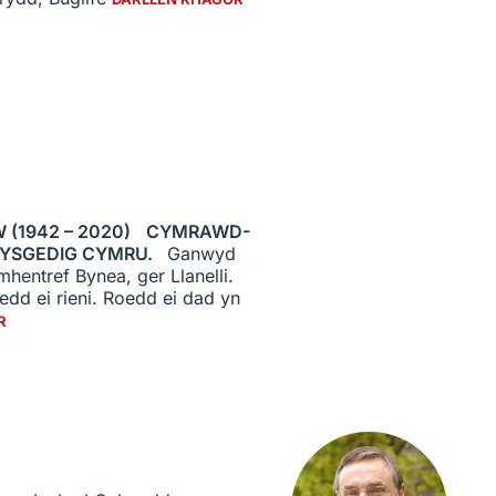
W (1942 – 2020)
CYMRAWD-
YSGEDIG CYMRU.
Ganwyd
entref Bynea, ger Llanelli.
dd ei rieni. Roedd ei dad yn
R