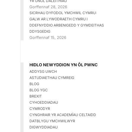
YR UNOL DALEITHIAU
Gorffennaf 28, 2026
SICRHAU DYFODOL YMCHWIL CYMRU:
GALW AR LYWODRAETH CYMRU I
DDEFNYDDIO ARBENIGEDD Y GYMDEITHAS
DDYSGEDIG
Gorffennaf 15, 2026
HIDLO NEWYDDION YN ÔL PWNC
ADDYSG UWCH
ASTUDIAETHAU CYMREIG
BLOG
BLOG YGC
BREXIT
CYHOEDDIADAU
CYMRODYR
CYNGHRAIR YR ACADEMÏAU CELTAIDD
DATBLYGU YMCHWILWYR
DIGWYDDIADAU