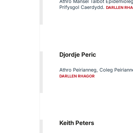
Athro Mansel Talbot Epidemiole
Prifysgol Caerdydd.
DARLLEN RH
Djordje Peric
Athro Peirianneg, Coleg Peiriann
DARLLEN RHAGOR
Keith Peters