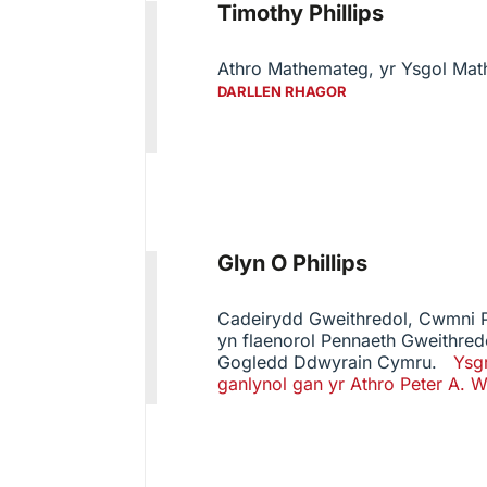
Timothy Phillips
Athro Mathemateg, yr Ysgol Mat
DARLLEN RHAGOR
Glyn O Phillips
Cadeirydd Gweithredol, Cwmni Ph
yn flaenorol Pennaeth Gweithre
Gogledd Ddwyrain Cymru.
Ysgr
ganlynol gan yr Athro Peter A. W