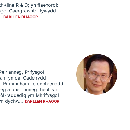
line R & D; yn flaenorol:
ysgol Caergrawnt; Llywydd
l.
DARLLEN RHAGOR
eirianneg, Prifysgol
am yn dal Cadeirydd
l Birmingham lle dechreuodd
teg a pheirianneg rheoli yn
c ôl-raddedig ym Mhrifysgol
yn dychw...
DARLLEN RHAGOR