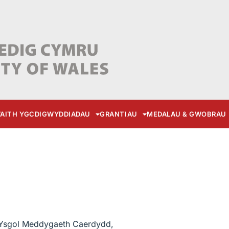
AITH YGC
DIGWYDDIADAU
GRANTIAU
MEDALAU & GWOBRAU
Ysgol Meddygaeth Caerdydd,