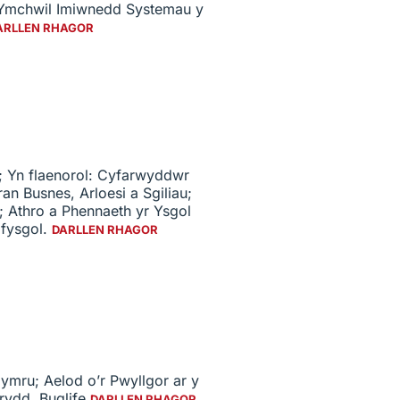
Ymchwil Imiwnedd Systemau y
ARLLEN RHAGOR
; Yn flaenorol: Cyfarwyddwr
n Busnes, Arloesi a Sgiliau;
d; Athro a Phennaeth yr Ysgol
ifysgol.
DARLLEN RHAGOR
mru; Aelod o’r Pwyllgor ar y
rydd, Buglife
DARLLEN RHAGOR