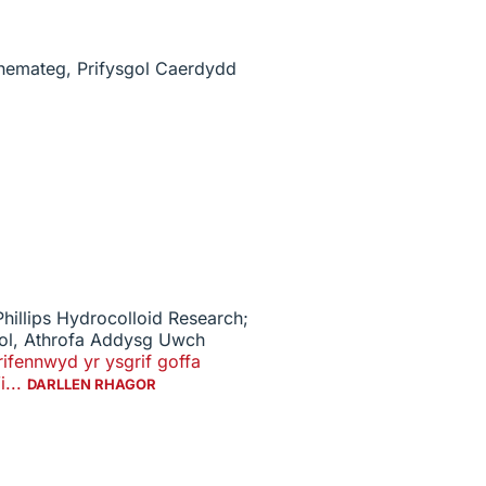
hemateg, Prifysgol Caerdydd
illips Hydrocolloid Research;
dol, Athrofa Addysg Uwch
ifennwyd yr ysgrif goffa
i...
DARLLEN RHAGOR