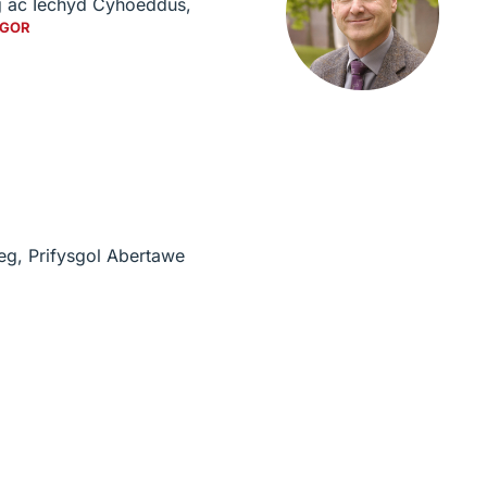
g ac Iechyd Cyhoeddus,
AGOR
eg, Prifysgol Abertawe