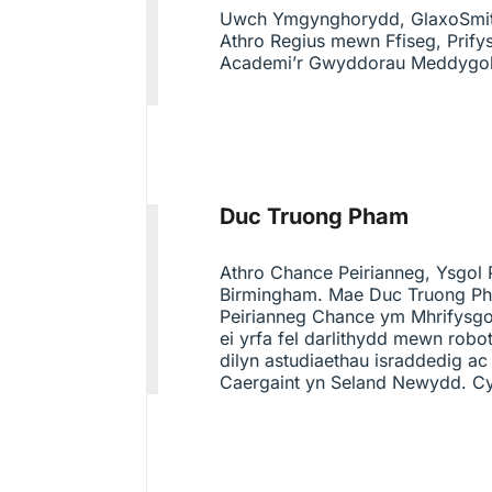
Uwch Ymgynghorydd, GlaxoSmithK
Athro Regius mewn Ffiseg, Prif
Academi’r Gwyddorau Meddygo
Duc Truong Pham
Athro Chance Peirianneg, Ysgol P
Birmingham. Mae Duc Truong Ph
Peirianneg Chance ym Mhrifysgo
ei yrfa fel darlithydd mewn robo
dilyn astudiaethau israddedig a
Caergaint yn Seland Newydd. C